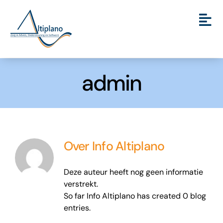
Ga
naar
Tog
inhoud
Nav
Welkom
admin
Onze Diensten
Referenties
Support
Over
Info Altiplano
Handleidingen
Deze auteur heeft nog geen informatie
verstrekt.
So far Info Altiplano has created 0 blog
Contact
entries.